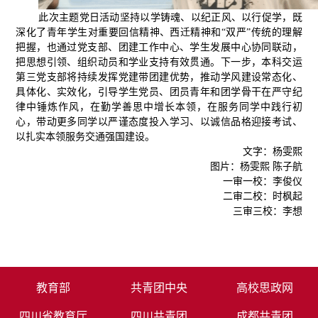
此次主题党日活动坚持以学铸魂、以纪正风、以行促学，既
深化了青年学生对重要回信精神、西迁精神和“双严”传统的理解
把握，也通过党支部、团建工作中心、学生发展中心协同联动，
把思想引领、组织动员和学业支持有效贯通。下一步，本科交运
第三党支部将持续发挥党建带团建优势，推动学风建设常态化、
具体化、实效化，引导学生党员、团员青年和团学骨干在严守纪
律中锤炼作风，在勤学善思中增长本领，在服务同学中践行初
心，带动更多同学以严谨态度投入学习、以诚信品格迎接考试、
以扎实本领服务交通强国建设。
文字：杨雯熙
图片：杨雯熙 陈子航
一审一校：李俊仪
二审二校：时枫起
三审三校：李想
教育部
共青团中央
高校思政网
四川省教育厅
四川共青团
成都共青团