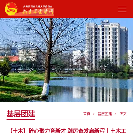
基层团建
首页 > 基层团建 >
正文
【土木】砼心聚力育新才 踔厉奋发启新程｜土木工