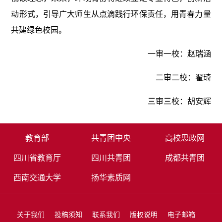
动形式，引导广大师生从点滴践行环保责任，用青春力量
共建绿色校园。
一审一校：赵瑞涵
二审二校：翟琦
三审三校：胡安辉
教育部
共青团中央
高校思政网
四川省教育厅
四川共青团
成都共青团
西南交通大学
扬华素质网
关于我们
投稿须知
联系我们
版权说明
电子邮箱